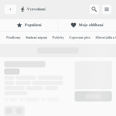
Vyzvednutí
Populární
Moje oblíbené
Předkrmy
Studené nápoje
Polévky
Čepované pivo
Hlavní jídla a