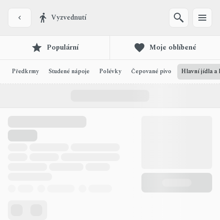
Vyzvednutí
Populární
Moje oblíbené
Předkrmy
Studené nápoje
Polévky
Čepované pivo
Hlavní jídla a